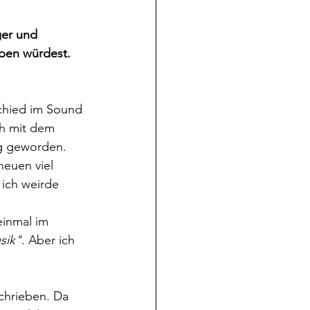
ger und 
iben würdest. 
schied im Sound 
ch mit dem 
g geworden. 
neuen viel 
 ich weirde 
einmal im 
sik"
. Aber ich 
chrieben. Da 