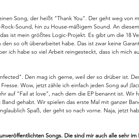
t einen Song, der heißt "Thank You". Der geht weg von 
e-Rock-Sound, hin zu House-mäßigem Sound. An diesem
 das ist mein größtes Logic-Projekt. Es gibt um die 18 V
h den so oft überarbeitet habe. Das ist zwar keine Garant
ber ich habe so viel Arbeit reingesteckt, dass ich mich a
nfected". Den mag ich gerne, weil der so drüber ist. Der 
 Fresse. Wow, jetzt zähle ich einfach jeden Song auf 
(lac
hr auf "Fail at love", nach dem die EP benannt ist. Wir
 Band gehabt. Wir spielen das erste Mal mit ganzer Ban
glaublich Spaß, der geht so nach vorne. Naja, jetzt habe
nveröffentlichten Songs. Die sind mir auch alle sehr im 