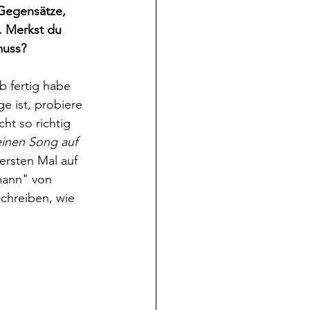
Gegensätze, 
. Merkst du 
muss?
lb fertig habe 
e ist, probiere 
ht so richtig 
inen Song auf 
ersten Mal auf 
mann" von 
chreiben, wie 