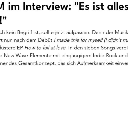
m Interview: "Es ist alle
!"
in Begriff ist, sollte jetzt aufpassen. Denn der Musik
rt nun nach dem Debüt 
I made this for myself (I didn’t m
düstere EP 
How to fail at love
. In den sieben Songs verb
 New Wave-Elemente mit eingängigem Indie-Rock un
endes Gesamtkonzept, das sich Aufmerksamkeit einverl