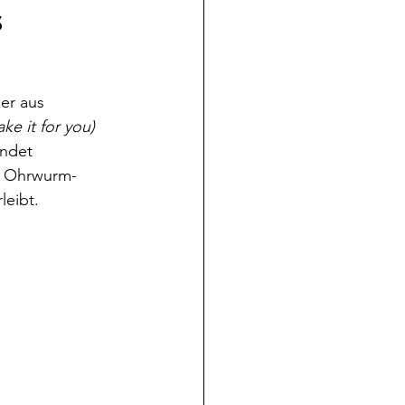
s
er aus 
ake it for you)
indet 
d Ohrwurm-
eibt. 