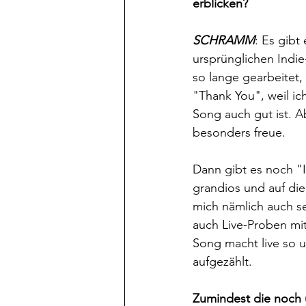
erblicken?
SCHRAMM
: Es gib
ursprünglichen Indi
so lange gearbeitet,
"Thank You", weil ic
Song auch gut ist. A
besonders freue. 
Dann gibt es noch "I
grandios und auf die
mich nämlich auch se
auch Live-Proben mit
Song macht live so un
aufgezählt.
Zumindest die noch u