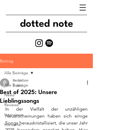
dotted note
Beitrag
Alle Beiträge
Redaktion
Alle Beiträge
1. Jan.
Best of 2025: Unsere
News
Lieblingssongs
Reviews
In der Vielfalt der unzähligen 
Interviews
Neuerscheinungen haben sich einige 
Songs herauskristallisiert, die unser Jahr 
Konzerte
2025 besonders geprägt haben. Hier 