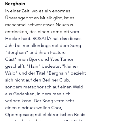
Berghain
In einer Zeit, wo es ein enormes 
Überangebot an Musik gibt, ist es 
manchmal schwer etwas Neues zu 
entdecken, das einen komplett 
vom 
Hocker haut. ROSALÍA hat das dieses 
Jahr bei mir allerdings mit dem Song 
"Berghain" und ihren Feature-
Gäst*innen Björk und Yves Tumor 
geschafft. "Hain" bedeutet "kleiner 
Wald" und der Titel "Berghain" 
bezieht 
sich nicht auf den Berliner Club, 
sondern metaphorisch auf einen 
Wald 
aus Gedanken, in dem man sich 
verirren kann. Der Song vermischt 
einen eindrucksvollen Chor, 
Operngesang mit elektronischen Beats 
zum Ende. 
Auch interessant: 
ROSALÍA 
vereint auf dem Song 
Deutsch mit 