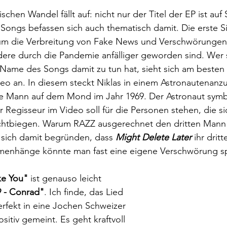
hen Wandel fällt auf: nicht nur der Titel der EP ist auf 
Songs befassen sich auch thematisch damit. Die erste S
 um die Verbreitung von Fake News und Verschwörungen, 
re durch die Pandemie anfälliger geworden sind. Wer si
 Name des Songs damit zu tun hat, sieht sich am besten
o an. In diesem steckt Niklas in einem Astronautenanzu
e Mann auf dem Mond im Jahr 1969. Der Astronaut symbol
 Regisseur im Video soll für die Personen stehen, die si
echtbiegen. Warum RAZZ ausgerechnet den dritten Man
 sich damit begründen, dass 
Might Delete Later
 ihr drit
mmenhänge könnte man fast eine eigene Verschwörung 
ke You"
 ist genauso leicht 
9 - Conrad"
. Ich finde, das Lied 
rfekt in eine Jochen Schweizer 
itiv gemeint. Es geht kraftvoll 