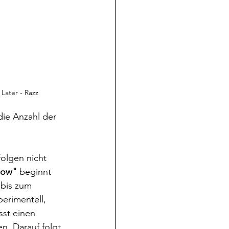
Later - Razz
ie Anzahl der 
folgen nicht 
low" 
beginnt 
bis zum 
erimentell, 
sst einen 
en.
Darauf folgt 