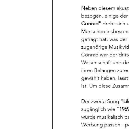
Neben diesem akustisc
bezogen, einige der 
Conrad" 
dreht sich
Menschen insbesonde
gefragt hat, was der
zugehörige Musikvide
Conrad war der dritt
Wissenschaft und der
ihren Belangen zur
gewählt haben, lässt
ist. Um diese Zusa
Der zweite Song "
Li
zugänglich wie "
196
würde musikalisch pe
Werbung passen - pos