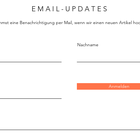
E M A I L - U P D A T E S
st eine Benachrichtigung per Mail, wenn wir einen neuen Artikel ho
Nachname
Anmelden