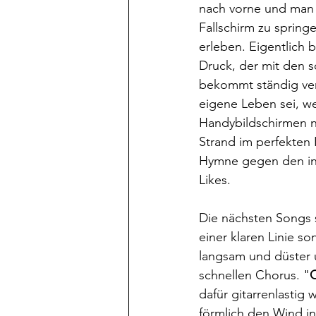
nach vorne und man 
Fallschirm zu sprin
erleben. Eigentlich b
Druck, der mit den 
bekommt ständig verm
eigene Leben sei, w
Handybildschirmen n
Strand im perfekten 
Hymne gegen den inn
Likes.
Die nächsten Songs s
einer klaren Linie s
langsam und düster 
schnellen Chorus. "
O
dafür gitarrenlastig
förmlich den Wind i