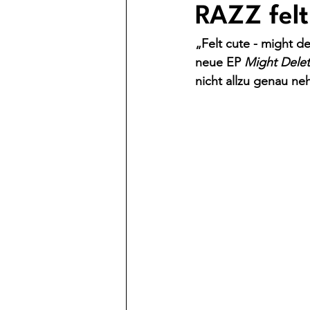
RAZZ felt
„Felt cute - might d
neue EP 
Might Delet
nicht allzu genau n