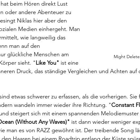
hat beim Hören direkt Lust 
gen oder andere Abenteuer zu 
esingt Niklas hier aber den 
sozialen Medien einhergeht. Man 
ittelt, wie langweilig das 
enn man auf den 
ur glückliche Menschen am 
Might Delete 
Körper sieht. "
Like You" 
ist eine 
eren Druck, das ständige Vergleichen und Achten auf d
ind etwas schwerer zu erfassen, als die vorherigen. Sie 
ondern wandeln immer wieder ihre Richtung. "
Constant F
und steigert sich mit einem spannenden Melodiemuster 
cean (Without Any Waves)"
 ist dann wieder weniger exp
 wie man es von RAZZ gewöhnt ist. Der treibende Song lä
n den Haaren bei einem Roadtrip entlang der Küste spür