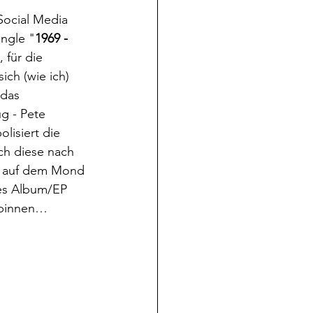
Social Media 
ingle "
1969 - 
für die 
ch (wie ich) 
 das 
g - Pete 
isiert die 
ch diese nach 
n auf dem Mond 
tes Album/EP 
spinnen…