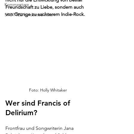
Kommentare
Freundschaft zu Liebe, sondern auch 
von Grunge zu sachterem Indie-Rock. 
SPOTTED by dotted note
Foto: Holly Whitaker
Wer sind Francis of 
Delirium?
Frontfrau und Songwriterin Jana 