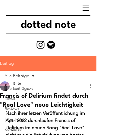
dotted note
Beitrag
Alle Beiträge
Birte
Alle Beiträge
20. Juli 2023
Francis of Delirium findet durch
News
"Real Love" neue Leichtigkeit
Reviews
Nach ihrer letzen Veröffentlichung im 
Interviews
April 2022 durchlaufen Francis of 
Delirium im neuen Song "Real Love" 
Konzerte
nicht nur die Entwicklung von bester 