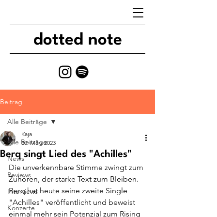
dotted note
Beitrag
Alle Beiträge
Kaja
Alle Beiträge
30. März 2023
Berq singt Lied des "Achilles"
News
Die unverkennbare Stimme zwingt zum 
Reviews
Zuhören, der starke Text zum Bleiben. 
Berq hat heute seine zweite Single 
Interviews
"Achilles" veröffentlicht und beweist 
Konzerte
einmal mehr sein Potenzial zum Rising 