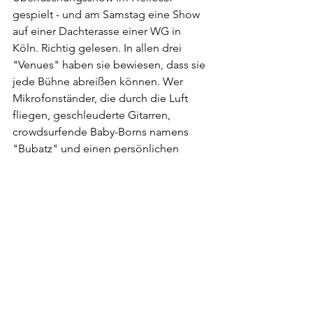
gespielt - und am Samstag eine Show 
auf einer Dachterasse einer WG in 
Köln. Richtig gelesen. In allen drei 
"Venues" haben sie bewiesen, dass sie 
jede Bühne abreißen können. Wer 
Mikrofonständer, die durch die Luft 
fliegen, geschleuderte Gitarren, 
crowdsurfende Baby-Borns namens 
"Bubatz" und einen persönlichen 
Kampf mit c/o pop Schildern sehen 
will, darf die Leoniden nicht verpassen.
Wer sich gerne in Kreise inmitten der 
Menge begibt, fühlt sich bei BIBIZA 
und den Leoniden definitiv wohl. 
BIBIZA kann man zum Beispiel auf dem 
Juicy Beats, Oben Ohne Open Air oder 
beim Deichbrand erleben. Bei den 