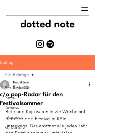
dotted note
Beitrag
Alle Beiträge
Redaktion
Alle Beiträge
5. Mai 2024
c/o pop-Radar für den
News
Festivalsommer
Reviews
Birte und Kaja waren letzte Woche auf 
Interviews
dem c/o pop Festival in Köln 
unterwegs. Das eröffnet wie jedes Jahr 
Konzerte
den Festivalsommer - mit vielen 