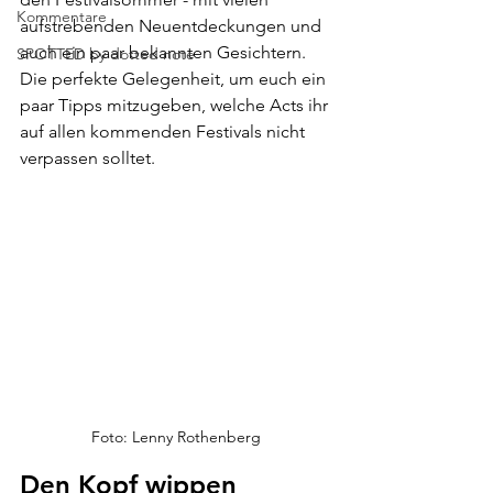
Kommentare
aufstrebenden Neuentdeckungen und 
auch ein paar bekannten Gesichtern. 
SPOTTED by dotted note
Die perfekte Gelegenheit, um euch ein 
paar Tipps mitzugeben, welche Acts ihr 
auf allen kommenden Festivals nicht 
verpassen solltet.
Foto: Lenny Rothenberg
Den Kopf wippen 